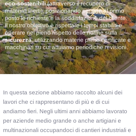
eco-sostenibili
(attraverso il recupero di
materiali inerti), posizionando sempre al primo
posto le richieste e la soddisfazione del cliente.
Il nostro obiettivo è rispettare i tempi stabiliti e
operare nel pieno rispetto delle norme sulla
sicurezza
, utilizzando materie prime certificate e
macchinari su cui attuiamo periodiche revisioni.
In questa sezione abbiamo raccolto alcuni dei
lavori che ci rappresentano di più e di cui
andiamo fieri. Negli ultimi anni abbiamo lavorato
per aziende medio grande o anche artigiani e
multinazionali occupandoci di cantieri industriali e