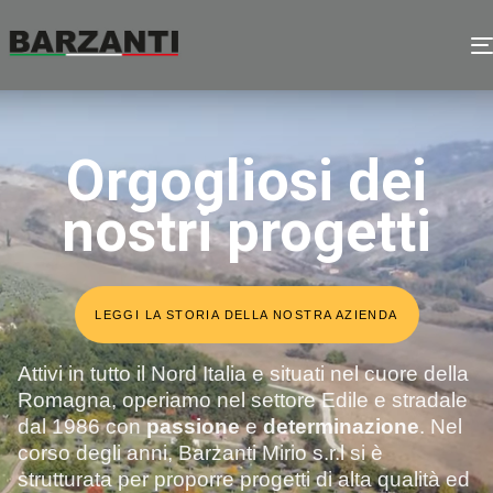
Orgogliosi dei
nostri progetti
LEGGI LA STORIA DELLA NOSTRA AZIENDA
Attivi in tutto il Nord Italia e situati nel cuore della
Romagna, operiamo nel settore Edile e stradale
dal 1986 con
passione
e
determinazione
. Nel
corso degli anni, Barzanti Mirio s.r.l si è
strutturata per proporre progetti di alta qualità ed